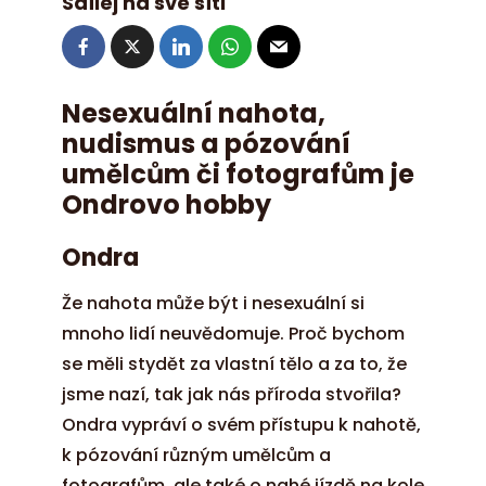
Sdílej na své síti
Nesexuální nahota,
nudismus a pózování
umělcům či fotografům je
Ondrovo hobby
Ondra
Že nahota může být i nesexuální si
mnoho lidí neuvědomuje. Proč bychom
se měli stydět za vlastní tělo a za to, že
jsme nazí, tak jak nás příroda stvořila?
Ondra vypráví o svém přístupu k nahotě,
k pózování různým umělcům a
fotografům, ale také o nahé jízdě na kole