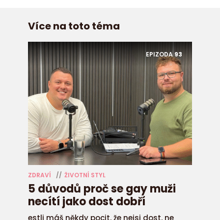
Více na toto téma
EPIZODA
93
ZDRAVÍ
ŽIVOTNÍ STYL
5 důvodů proč se gay muži
necítí jako dost dobří
estli máš někdy pocit, že nejsi dost, ne