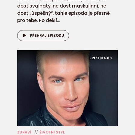
dost svalnatý, ne dost maskulinní, ne
dost „úspěšný“, tahle epizoda je přesně
pro tebe. Po delší...
PŘEHRAJ EPIZODU
EPIZODA
88
ZDRAVÍ
ŽIVOTNÍ STYL