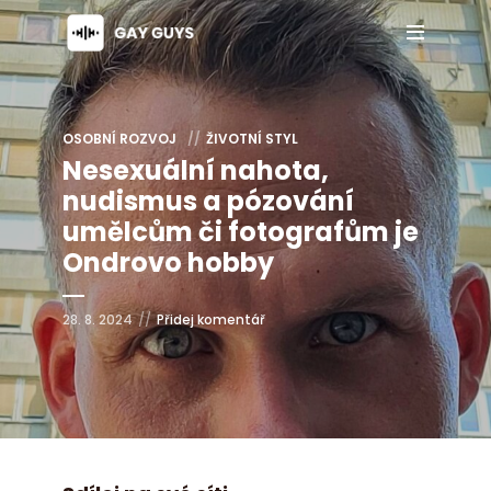
OSOBNÍ ROZVOJ
ŽIVOTNÍ STYL
Nesexuální nahota,
nudismus a pózování
umělcům či fotografům je
Ondrovo hobby
28. 8. 2024
Přidej komentář